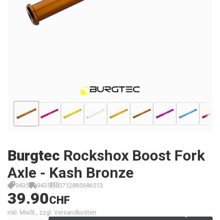
Burgtec
Rockshox Boost Fork
Axle - Kash Bronze
9435
9435
0712885686513
39.90
CHF
inkl. MwSt., zzgl. Versandkosten