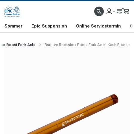
NHILL- & FREERIDE-SPEZIALIST
SCHWEIZER FIRMA
SHOP & SHOWROOM IN LENZE
Sommer
Epic Suspension
Online Servicetermin
O
tec Boost Fork Axle
Burgtec Rockshox Boost Fork Axle - Kash Bronze