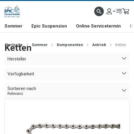
NHILL- & FREERIDE-SPEZIALIST
SCHWEIZER FIRMA
SHOP & SHOWROOM IN LENZE
Sommer
Epic Suspension
Online Servicetermin
O
Startseite
Ketten
Sommer
Komponenten
Antrieb
Ketten
Hersteller
Verfügbarkeit
Sortieren nach
Relevanz