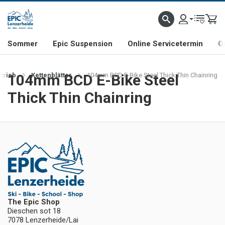
NHILL- & FREERIDE-SPEZIALIST
SCHWEIZER FIRMA
SHOP & SHOWROOM IN LENZE
Sommer
Epic Suspension
Online Servicetermin
O
trieb
104mm BCD E-Bike Steel
Kettenblätter
104mm BCD E-Bike Steel Thick Thin Chainring
Thick Thin Chainring
The Epic Shop
Dieschen sot 18
7078 Lenzerheide/Lai