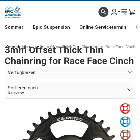
NHILL- & FREERIDE-SPEZIALIST
SCHWEIZER FIRMA
SHOP & SHOWROOM IN LENZE
Sommer
Epic Suspension
Online Servicetermin
O
3mm Offset Thick Thin
Kettenblätter
3mm Offset Thick Thin Chainring for Race Face Cinch
Chainring for Race Face Cinch
Verfügbarkeit
Sortieren nach
Relevanz