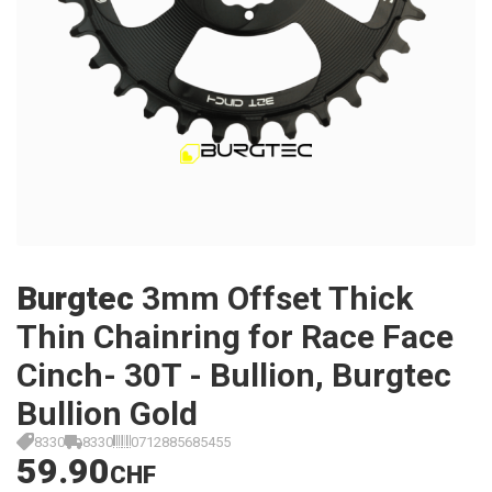
Burgtec
3mm Offset Thick
Thin Chainring for Race Face
Cinch- 30T - Bullion, Burgtec
Bullion Gold
8330
8330
0712885685455
59.90
CHF