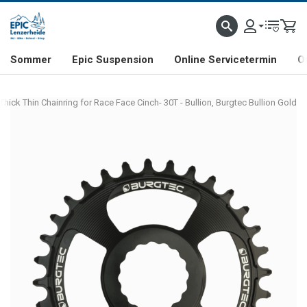
NHILL- & FREERIDE-SPEZIALIST
SCHWEIZER FIRMA
SHOP & SHOWROOM IN LENZE
Sommer
Epic Suspension
Online Servicetermin
O
hick Thin Chainring for Race Face Cinch- 30T - Bullion, Burgtec Bullion Gold