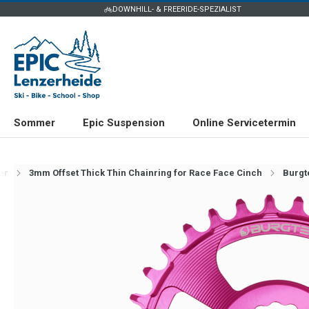
DOWNHILL- & FREERIDE-SPEZIALIST
Sommer
Epic Suspension
Online Servicetermin
er
3mm Offset Thick Thin Chainring for Race Face Cinch
Burgt