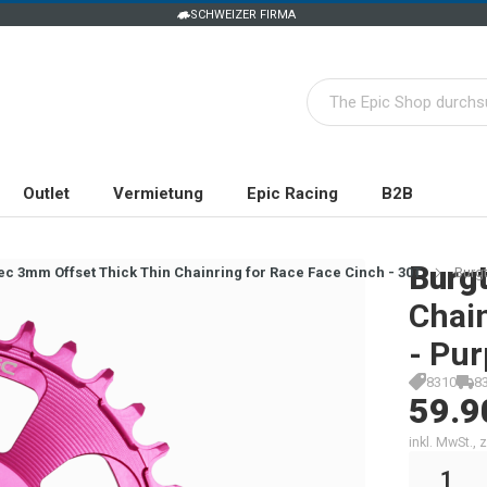
SCHWEIZER FIRMA
Outlet
Vermietung
Epic Racing
B2B
Burg
ec 3mm Offset Thick Thin Chainring for Race Face Cinch - 30T
Burgt
Chain
- Pur
8310
8
59.9
inkl. MwSt.,