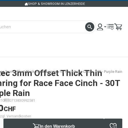
SHOP & SHOWROOM IN LENZERHEIDE
tec
3mm Offset Thick Thin
ec 3mm Offset Thick Thin Chainring for Race Face Cinch - 30T - Purple Rain
ring for Race Face Cinch - 30T
ple Rain
310
0713830992581
0
CHF
 zzgl. Versandkosten
In den Warenkorb