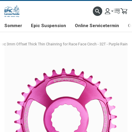
NHILL- & FREERIDE-SPEZIALIST
SCHWEIZER FIRMA
SHOP & SHOWROOM IN LENZE
Sommer
Epic Suspension
Online Servicetermin
O
tec 3mm Offset Thick Thin Chainring for Race Face Cinch - 32T - Purple Rain