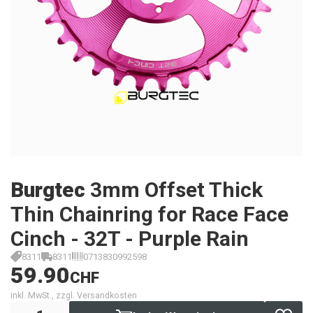
Burgtec
3mm Offset Thick
Thin Chainring for Race Face
Cinch - 32T - Purple Rain
8311
8311
0713830992598
59.90
CHF
inkl. MwSt., zzgl. Versandkosten