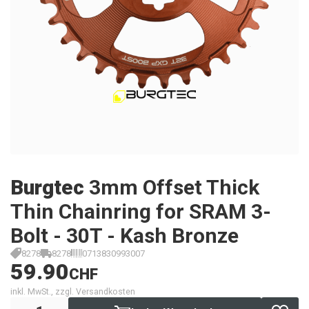
Burgtec
3mm Offset Thick
Thin Chainring for SRAM 3-
Bolt - 30T - Kash Bronze
8278
8278
0713830993007
59.90
CHF
inkl. MwSt., zzgl. Versandkosten