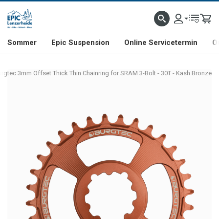
NHILL- & FREERIDE-SPEZIALIST
SCHWEIZER FIRMA
SHOP & SHOWROOM IN LENZE
Sommer
Epic Suspension
Online Servicetermin
O
rgtec 3mm Offset Thick Thin Chainring for SRAM 3-Bolt - 30T - Kash Bronze