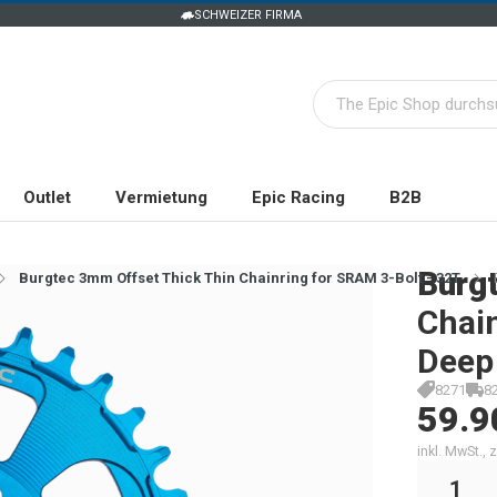
SCHWEIZER FIRMA
Outlet
Vermietung
Epic Racing
B2B
Burg
Burgtec 3mm Offset Thick Thin Chainring for SRAM 3-Bolt - 32T
Chain
Deep
8271
8
59.9
inkl. MwSt.,