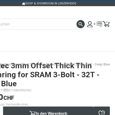
SHOP & SHOWROOM IN LENZERHEIDE
tec
3mm Offset Thick Thin
Burgtec 3mm Offset Thick Thin Chainring for SRAM 3-Bolt - 32T - Deep Blue
ring for SRAM 3-Bolt - 32T -
 Blue
271
0713830992932
0
CHF
 zzgl. Versandkosten
In den Warenkorb