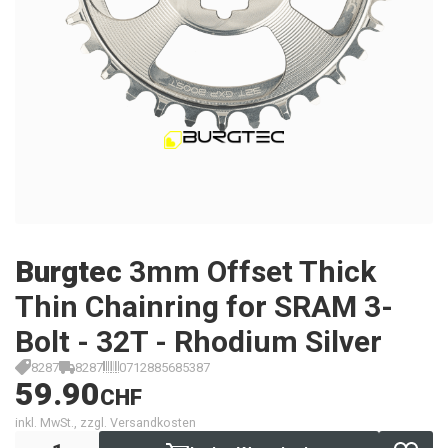
Burgtec
3mm Offset Thick
Thin Chainring for SRAM 3-
Bolt - 32T - Rhodium Silver
8287
8287
0712885685387
59.90
CHF
inkl. MwSt., zzgl. Versandkosten