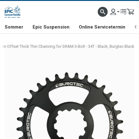
NHILL- & FREERIDE-SPEZIALIST
SCHWEIZER FIRMA
SHOP & SHOWROOM IN LENZE
Sommer
Epic Suspension
Online Servicetermin
O
mm Offset Thick Thin Chainring for SRAM 3-Bolt - 34T - Black, Burgtec Black