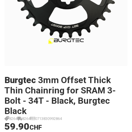
Burgtec
3mm Offset Thick
Thin Chainring for SRAM 3-
Bolt - 34T - Black, Burgtec
Black
8264
8264
0713830992864
59.90
CHF