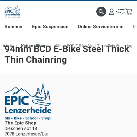
NHILL- & FREERIDE-SPEZIALIST
SCHWEIZER FIRMA
SHOP & SHOWROOM IN LENZE
Sommer
Epic Suspension
Online Servicetermin
O
ntrieb
94mm BCD E-Bike Steel Thick
Kettenblätter
94mm BCD E-Bike Steel Thick Thin Chainring
Thin Chainring
The Epic Shop
Dieschen sot 18
7078 Lenzerheide/Lai