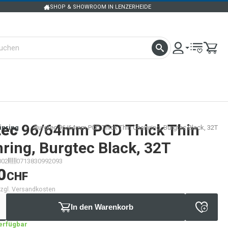
SHOP & SHOWROOM IN LENZERHEIDE
tec
96/64mm PCD Thick Thin
inring
Burgtec 96/64mm PCD Thick Thin Chainring, Burgtec Black, 32T
ring, Burgtec Black, 32T
002
0713830992093
0
CHF
 zzgl. Versandkosten
In den Warenkorb
verfügbar