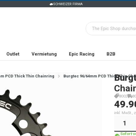
SCHWEIZER FIRMA
Outlet
Vermietung
Epic Racing
B2B
Burg
m PCD Thick Thin Chainring
Burgtec 96/64mm PCD Thick Thin Cha
Chain
8002
8
49.9
inkl. MwSt.,
Sofort 