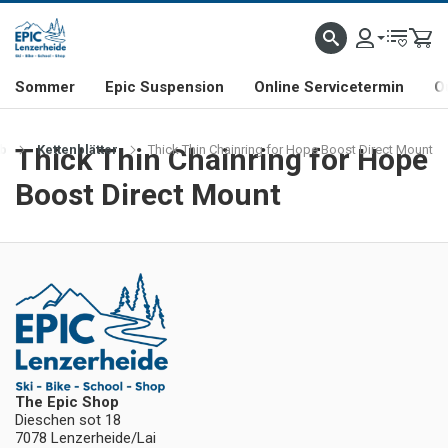
NHILL- & FREERIDE-SPEZIALIST
SCHWEIZER FIRMA
SHOP & SHOWROOM IN LENZE
Sommer
Epic Suspension
Online Servicetermin
O
eb
Thick Thin Chainring for Hope
Kettenblätter
Thick Thin Chainring for Hope Boost Direct Mount
Boost Direct Mount
The Epic Shop
Dieschen sot 18
7078 Lenzerheide/Lai