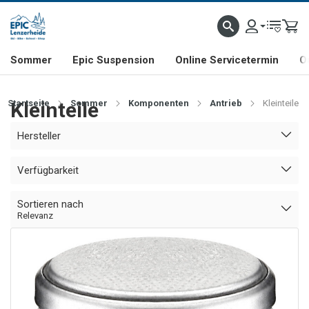
NHILL- & FREERIDE-SPEZIALIST
SCHWEIZER FIRMA
SHOP & SHOWROOM IN LENZE
Sommer
Epic Suspension
Online Servicetermin
O
Startseite
Kleinteile
Sommer
Komponenten
Antrieb
Kleinteile
Hersteller
Verfügbarkeit
Sortieren nach
Relevanz