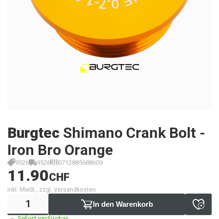
Burgtec
Shimano Crank Bolt -
Iron Bro Orange
9526
9526
0712885688609
11.90
CHF
inkl. MwSt., zzgl. Versandkosten
In den Warenkorb
Sofort verfügbar