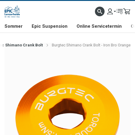
NHILL- & FREERIDE-SPEZIALIST
SCHWEIZER FIRMA
SHOP & SHOWROOM IN LENZE
Sommer
Epic Suspension
Online Servicetermin
O
ec Shimano Crank Bolt
Burgtec Shimano Crank Bolt - Iron Bro Orange