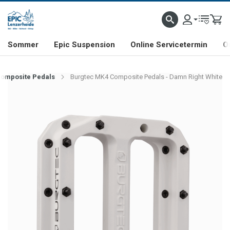
NHILL- & FREERIDE-SPEZIALIST
SCHWEIZER FIRMA
SHOP & SHOWROOM IN LENZE
Sommer
Epic Suspension
Online Servicetermin
O
Composite Pedals
Burgtec MK4 Composite Pedals - Damn Right White