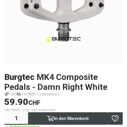
Burgtec
MK4 Composite
Pedals - Damn Right White
1507
1507
0712885686025
59.90
CHF
inkl. MwSt., zzgl. Versandkosten
In den Warenkorb
Sofort verfügbar