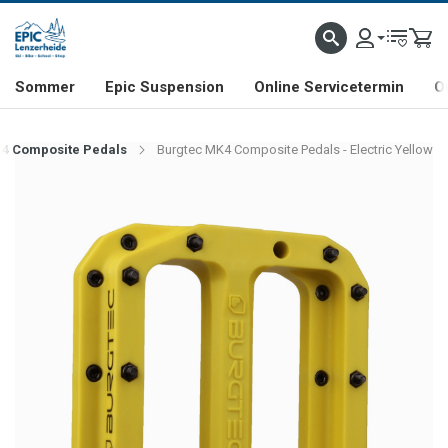
NHILL- & FREERIDE-SPEZIALIST
SCHWEIZER FIRMA
SHOP & SHOWROOM IN LENZE
Sommer
Epic Suspension
Online Servicetermin
O
4 Composite Pedals
Burgtec MK4 Composite Pedals - Electric Yellow