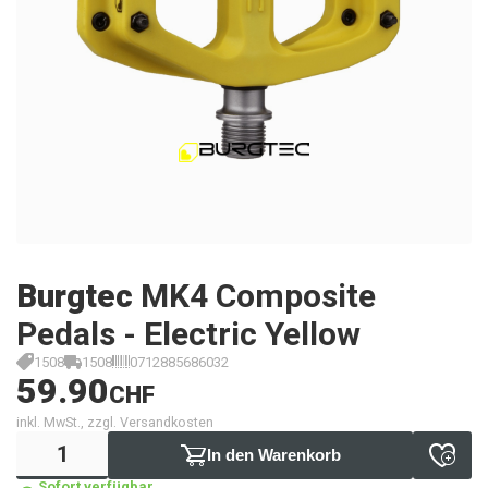
Burgtec
MK4 Composite
Pedals - Electric Yellow
1508
1508
0712885686032
59.90
CHF
inkl. MwSt., zzgl. Versandkosten
In den Warenkorb
Sofort verfügbar