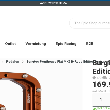
SCHWEIZER FIRMA
Outlet
Vermietung
Epic Racing
B2B
Burg
Pedalen
Burgtec Penthouse Flat MK5 B-Rage Edition Pedals
Editi
1705
1
169.
inkl. MwSt.,
Sofort 