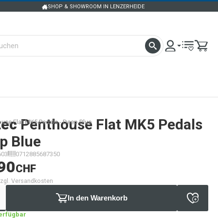
SHOP & SHOWROOM IN LENZERHEIDE
tec
Penthouse Flat MK5 Pedals
use Flat MK5 Pedals - Deep Blue
p Blue
603
0712885687350
90
CHF
 zzgl. Versandkosten
In den Warenkorb
verfügbar