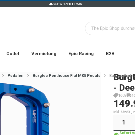
SCHWEIZER FIRMA
Outlet
Vermietung
Epic Racing
B2B
Burg
Pedalen
Burgtec Penthouse Flat MK5 Pedals
Burgtec Pentho
- Dee
1603
1
149.
inkl. MwSt.,
Sofort 