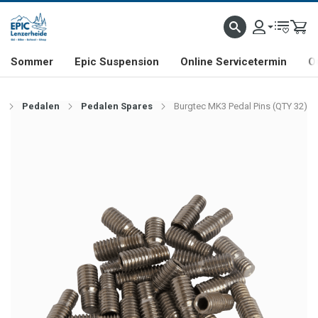
NHILL- & FREERIDE-SPEZIALIST
SCHWEIZER FIRMA
SHOP & SHOWROOM IN LENZE
Sommer
Epic Suspension
Online Servicetermin
O
b
Pedalen
Pedalen Spares
Burgtec MK3 Pedal Pins (QTY 32)