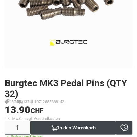
Burgtec
MK3 Pedal Pins (QTY
32)
1374
1374
0712885688142
13.90
CHF
inkl. MwSt., zzgl. Versandkosten
In den Warenkorb
Sofort verfügbar