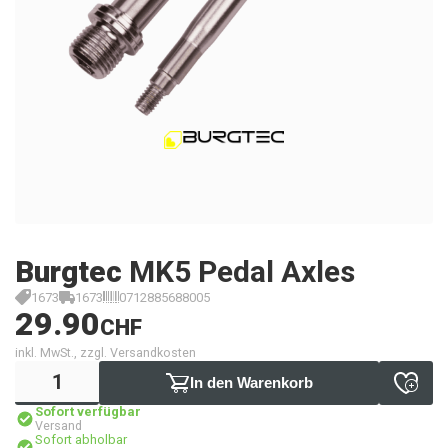
Burgtec
MK5 Pedal Axles
1673
1673
0712885688005
29.90
CHF
inkl. MwSt., zzgl. Versandkosten
In den Warenkorb
Sofort verfügbar
Versand
Sofort abholbar