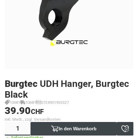
Burgtec
UDH Hanger, Burgtec
Black
10681
10681
0724901933327
39.90
CHF
inkl. MwSt., zzgl. Versandkosten
In den Warenkorb
Sofort verfügbar