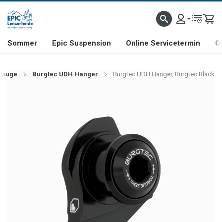
NHILL- & FREERIDE-SPEZIALIST
SCHWEIZER FIRMA
SHOP & SHOWROOM IN LENZE
Sommer
Epic Suspension
Online Servicetermin
O
tauge
Burgtec UDH Hanger
Burgtec UDH Hanger, Burgtec Black