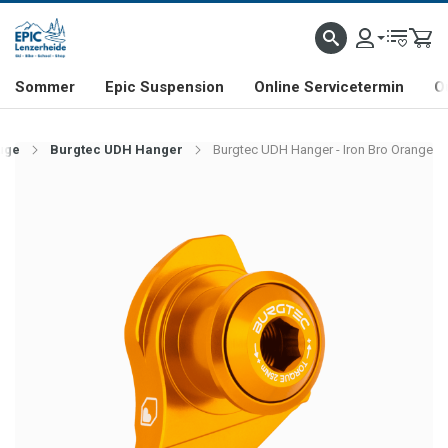
NHILL- & FREERIDE-SPEZIALIST
SCHWEIZER FIRMA
SHOP & SHOWROOM IN LENZE
Sommer
Epic Suspension
Online Servicetermin
O
uge
Burgtec UDH Hanger
Burgtec UDH Hanger - Iron Bro Orange