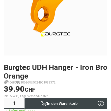
Burgtec
UDH Hanger - Iron Bro
Orange
10686
10686
0724901933372
39.90
CHF
inkl. MwSt., zzgl. Versandkosten
In den Warenkorb
Sofort verfügbar