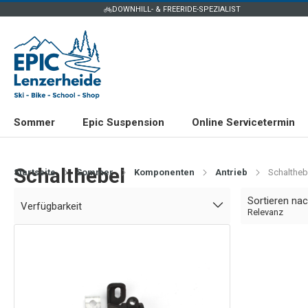
DOWNHILL- & FREERIDE-SPEZIALIST
Sommer
Epic Suspension
Online Servicetermin
Schalthebel
Startseite
Sommer
Komponenten
Antrieb
Schaltheb
Sortieren na
Verfügbarkeit
Relevanz