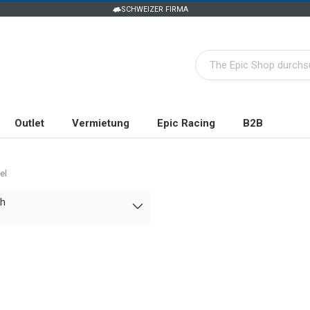
SCHWEIZER FIRMA
Outlet
Vermietung
Epic Racing
B2B
el
ch