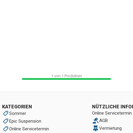
1
von
1
Produkten
KATEGORIEN
NÜTZLICHE INF
Online Servicetermin
Sommer
AGB
Epic Suspension
Vermietung
Online Servicetermin