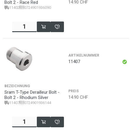
14.90
CHF
Bolt 2 - Race Red
11402
0724901936090
ARTIKELNUMMER
11407
BEZEICHNUNG
PREIS
Sram T-Type Derailleur Bolt -
14.90
CHF
Bolt 2 - Rhodium Silver
11407
0724901936144