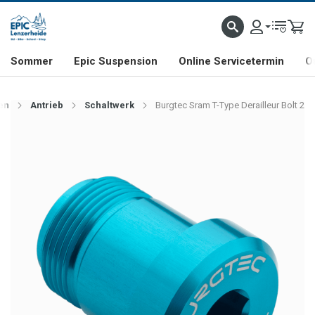
NHILL- & FREERIDE-SPEZIALIST
SCHWEIZER FIRMA
SHOP & SHOWROOM IN LENZE
Sommer
Epic Suspension
Online Servicetermin
O
en
Antrieb
Schaltwerk
Burgtec Sram T-Type Derailleur Bolt 2