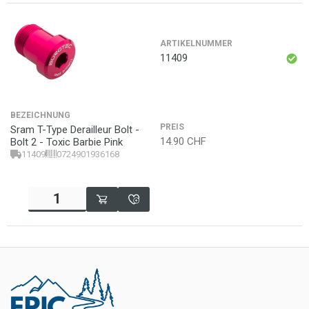
ARTIKELNUMMER
11409
BEZEICHNUNG
PREIS
Sram T-Type Derailleur Bolt -
14.90
CHF
Bolt 2 - Toxic Barbie Pink
11409
0724901936168