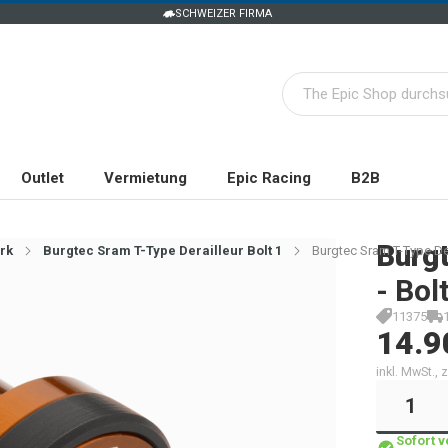
SCHWEIZER FIRMA
Outlet
Vermietung
Epic Racing
B2B
Burg
rk
Burgtec Sram T-Type Derailleur Bolt 1
Burgtec Sram T-Type Dera
- Bol
11375
14.9
inkl. MwSt.,
Sofort 