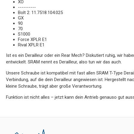
XO
----------
Bolt 2: 11.7518.104.025
GX
90
70
S1000
Force XPLR E1
Rival XPLR E1
Ist es ein Derailleur oder ein Rear Mech? Diskutiert ruhig, wir h
entwickelt. SRAM nennt es Derailleur, also tun wir das auch.
Unsere Schraube ist kompatibel mit fast allen SRAM T-Type Derail
Verbindung, auf die dein Derailleur angewiesen ist. Hergestellt na
kleine Schraube, trägt aber große Verantwortung.
Funktion ist nicht alles – jetzt kann dein Antrieb genauso gut aus