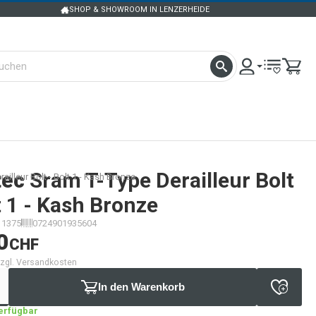
SHOP & SHOWROOM IN LENZERHEIDE
tec
Sram T-Type Derailleur Bolt
illeur Bolt - Bolt 1 - Kash Bronze
t 1 - Kash Bronze
11375
0724901935604
0
CHF
 zzgl. Versandkosten
In den Warenkorb
verfügbar