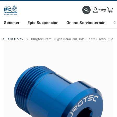
NHILL- & FREERIDE-SPEZIALIST
SCHWEIZER FIRMA
SHOP & SHOWROOM IN LENZE
Sommer
Epic Suspension
Online Servicetermin
O
ailleur Bolt 2
Burgtec Sram T-Type Derailleur Bolt - Bolt 2 - Deep Blue