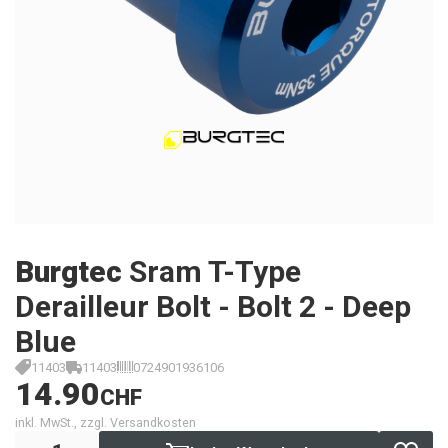
Burgtec
Sram T-Type
Derailleur Bolt - Bolt 2 - Deep
Blue
11403
11403
0724901936106
14.90
CHF
inkl. MwSt., zzgl. Versandkosten