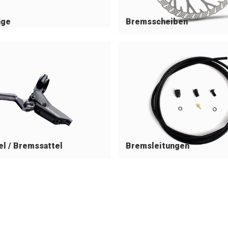
äge
Bremsscheiben
l / Bremssattel
Bremsleitungen