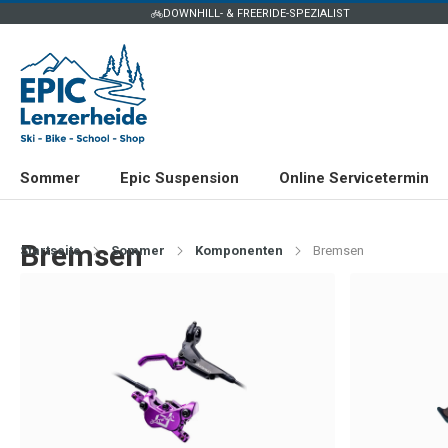
DOWNHILL- & FREERIDE-SPEZIALIST
Sommer
Epic Suspension
Online Servicetermin
Bremsen
Startseite
Sommer
Komponenten
Bremsen