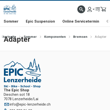
NHILL- & FREERIDE-SPEZIALIST
SCHWEIZER FIRMA
SHOP & SHOWROOM IN LENZE
Sommer
Epic Suspension
Online Servicetermin
O
Startseite
Adapter
Sommer
Komponenten
Bremsen
Adapter
The Epic Shop
Dieschen sot 18
7078 Lenzerheide/Lai
info
@
epic-lenzerheide.ch