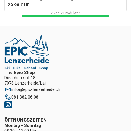
29.90
CHF
7
von
7
Produkten
The Epic Shop
Dieschen sot 18
7078 Lenzerheide/Lai
info
@
epic-lenzerheide.ch
081 382 06 08
ÖFFNUNGSZEITEN
Montag - Sonntag
08:30 - 12:00 Uhr