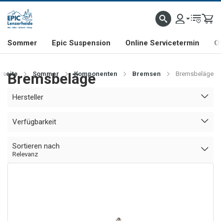
NHILL- & FREERIDE-SPEZIALIST
SCHWEIZER FIRMA
SHOP & SHOWROOM IN LENZE
Sommer
Epic Suspension
Online Servicetermin
O
tseite
Bremsbeläge
Sommer
Komponenten
Bremsen
Bremsbeläge
Hersteller
Verfügbarkeit
Sortieren nach
Relevanz