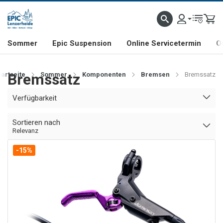
NHILL- & FREERIDE-SPEZIALIST
SCHWEIZER FIRMA
SHOP & SHOWROOM IN LENZE
Sommer
Epic Suspension
Online Servicetermin
O
tartseite
Bremssatz
Sommer
Komponenten
Bremsen
Bremssatz
Verfügbarkeit
Sortieren nach
Relevanz
-15%