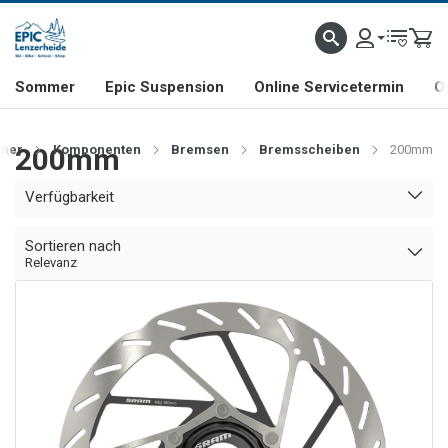
NHILL- & FREERIDE-SPEZIALIST
SCHWEIZER FIRMA
SHOP & SHOWROOM IN LENZE
Sommer
Epic Suspension
Online Servicetermin
O
mer
200mm
Komponenten
Bremsen
Bremsscheiben
200mm
Verfügbarkeit
Sortieren nach
Relevanz