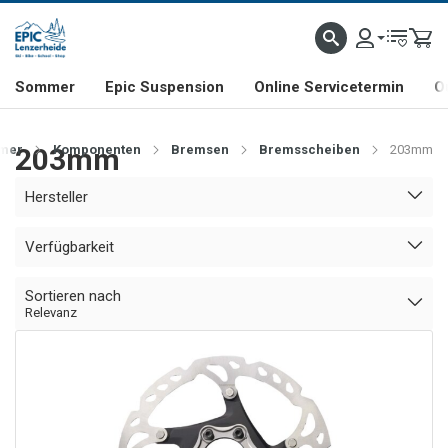
NHILL- & FREERIDE-SPEZIALIST
SCHWEIZER FIRMA
SHOP & SHOWROOM IN LENZE
Sommer
Epic Suspension
Online Servicetermin
O
mer
203mm
Komponenten
Bremsen
Bremsscheiben
203mm
Hersteller
Verfügbarkeit
Sortieren nach
Relevanz