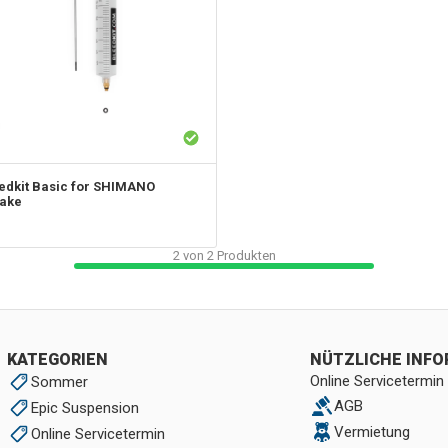
edkit Basic for SHIMANO
rake
2
von
2
Produkten
KATEGORIEN
NÜTZLICHE INF
Online Servicetermin
Sommer
AGB
Epic Suspension
Vermietung
Online Servicetermin