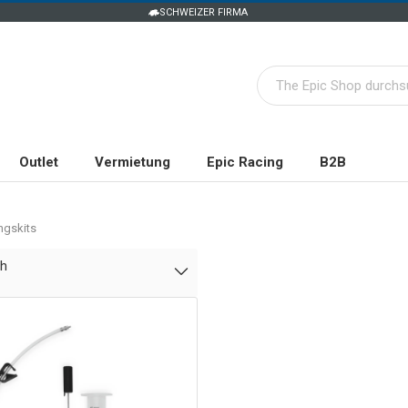
SCHWEIZER FIRMA
Outlet
Vermietung
Epic Racing
B2B
ngskits
ch