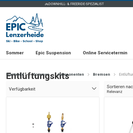
DOWNHILL- & FREERIDE-SPEZIALIST
Sommer
Epic Suspension
Online Servicetermin
Entlüftungskits
Startseite
Sommer
Komponenten
Bremsen
Entlüftu
Sortieren na
Verfügbarkeit
Relevanz