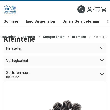
NHILL- & FREERIDE-SPEZIALIST
SCHWEIZER FIRMA
SHOP & SHOWROOM IN LENZE
Sommer
Epic Suspension
Online Servicetermin
O
Startseite
Kleinteile
Sommer
Komponenten
Bremsen
Kleinteile
Hersteller
Verfügbarkeit
Sortieren nach
Relevanz