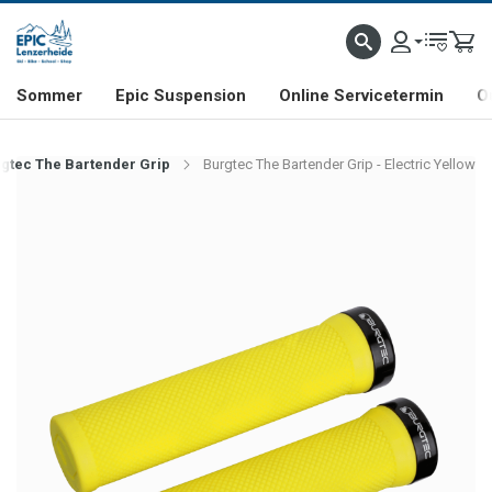
NHILL- & FREERIDE-SPEZIALIST
SCHWEIZER FIRMA
SHOP & SHOWROOM IN LENZE
Sommer
Epic Suspension
Online Servicetermin
O
gtec The Bartender Grip
Burgtec The Bartender Grip - Electric Yellow