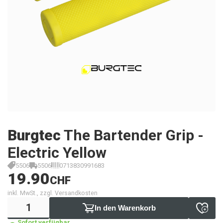
Burgtec
The Bartender Grip -
Electric Yellow
5506
5506
0713830991683
19.90
CHF
inkl. MwSt., zzgl. Versandkosten
In den Warenkorb
Sofort verfügbar