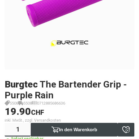
Burgtec
The Bartender Grip -
Purple Rain
5508
5508
0712885686636
19.90
CHF
inkl. MwSt., zzgl. Versandkosten
In den Warenkorb
Sofort verfügbar