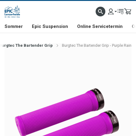
NHILL- & FREERIDE-SPEZIALIST
SCHWEIZER FIRMA
SHOP & SHOWROOM IN LENZE
Sommer
Epic Suspension
Online Servicetermin
O
Burgtec The Bartender Grip
Burgtec The Bartender Grip - Purple Rain