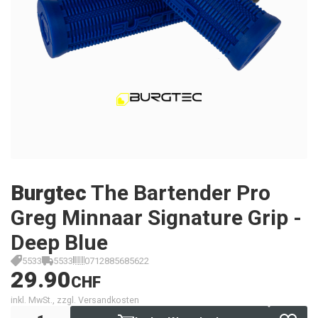
Burgtec
The Bartender Pro
Greg Minnaar Signature Grip -
Deep Blue
5533
5533
0712885685622
29.90
CHF
inkl. MwSt., zzgl. Versandkosten