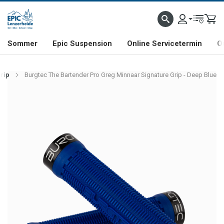
NHILL- & FREERIDE-SPEZIALIST
SCHWEIZER FIRMA
SHOP & SHOWROOM IN LENZE
Sommer
Epic Suspension
Online Servicetermin
O
rip
Burgtec The Bartender Pro Greg Minnaar Signature Grip - Deep Blue