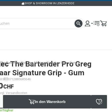
SHOP & SHOWROOM IN LENZERHEIDE
tec
The Bartender Pro Greg
 The Bartender Pro Greg Minnaar Signature Grip - Gum
aar Signature Grip - Gum
535
0712885685646
0
CHF
 zzgl. Versandkosten
In den Warenkorb
verfügbar