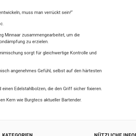
entwickeln, muss man verrückt sein!“
c.
reg Minnaar zusammengearbeitet, um die
tiondämpfung zu erzielen.
mimischung sorgt für gleichwertige Kontrolle und
misch angenehmes Gefühl, selbst auf den härtesten
nen Edelstahlbolzen, die den Griff sicher fixieren.
en Kern wie Burgtecs aktueller Bartender.
KATEGORIEN
NÜTZLICHE INF