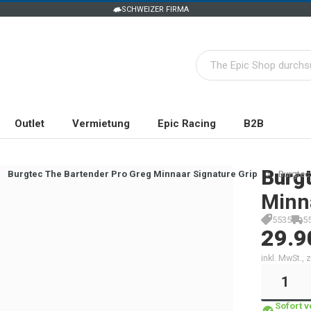
SCHWEIZER FIRMA
Outlet
Vermietung
Epic Racing
B2B
Burg
Burgtec The Bartender Pro Greg Minnaar Signature Grip
Burgtec
Minn
5535
5
29.9
inkl. MwSt.,
Sofort 