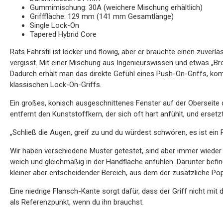
Gummimischung: 30A (weichere Mischung erhältlich)
Grifffläche: 129 mm (141 mm Gesamtlänge)
Single Lock-On
Tapered Hybrid Core
Rats Fahrstil ist locker und flowig, aber er brauchte einen zuver
vergisst. Mit einer Mischung aus Ingenieurswissen und etwas „Br
Dadurch erhält man das direkte Gefühl eines Push-On-Griffs, komb
klassischen Lock-On-Griffs.
Ein großes, konisch ausgeschnittenes Fenster auf der Oberseite 
entfernt den Kunststoffkern, der sich oft hart anfühlt, und ersetz
„Schließ die Augen, greif zu und du würdest schwören, es ist ein
Wir haben verschiedene Muster getestet, sind aber immer wieder z
weich und gleichmäßig in der Handfläche anfühlen. Darunter befi
kleiner aber entscheidender Bereich, aus dem der zusätzliche Pop
Eine niedrige Flansch-Kante sorgt dafür, dass der Griff nicht mit d
als Referenzpunkt, wenn du ihn brauchst.