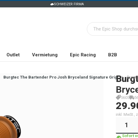
SCHWEIZER FIRMA
Outlet
Vermietung
Epic Racing
B2B
Burg
Burgtec The Bartender Pro Josh Bryceland Signature Grip
Burgte
Bryc
5605
5
29.9
inkl. MwSt.,
Sofort 