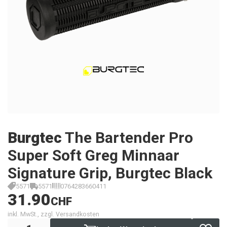
Burgtec
The Bartender Pro
Super Soft Greg Minnaar
Signature Grip, Burgtec Black
5571
5571
0764283660411
31.90
CHF
inkl. MwSt., zzgl. Versandkosten