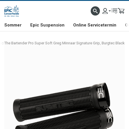
NHILL- & FREERIDE-SPEZIALIST
SCHWEIZER FIRMA
SHOP & SHOWROOM IN LENZE
Sommer
Epic Suspension
Online Servicetermin
O
ec The Bartender Pro Super Soft Greg Minnaar Signature Grip, Burgtec Black