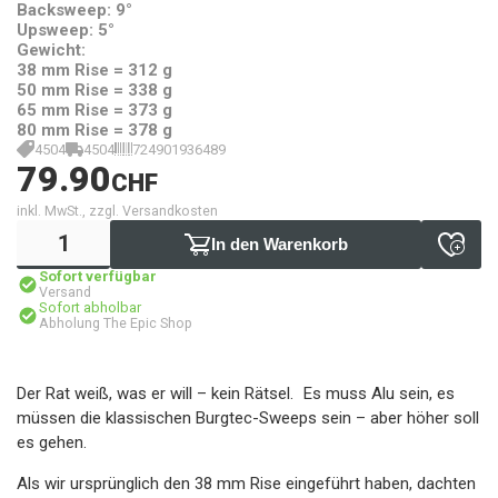
Backsweep: 9°
Upsweep: 5°
Gewicht:
38 mm Rise = 312 g
50 mm Rise = 338 g
65 mm Rise = 373 g
80 mm Rise = 378 g
4504
4504
724901936489
79.90
CHF
inkl. MwSt., zzgl. Versandkosten
In den Warenkorb
Sofort verfügbar
Versand
Sofort abholbar
Abholung The Epic Shop
Der Rat weiß, was er will – kein Rätsel. Es muss Alu sein, es
müssen die klassischen Burgtec-Sweeps sein – aber höher soll
es gehen.
Als wir ursprünglich den 38 mm Rise eingeführt haben, dachten