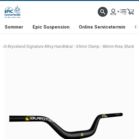
NHILL- & FREERIDE-SPEZIALIST
SCHWEIZER FIRMA
SHOP & SHOWROOM IN LENZE
Sommer
Epic Suspension
Online Servicetermin
O
Josh Bryceland Signature Alloy Handlebar - 35mm Clamp - 80mm Rise, Black