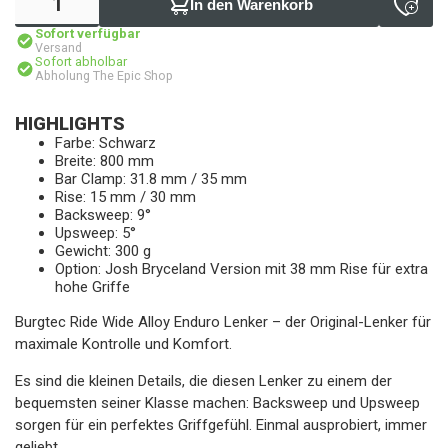
In den Warenkorb
Sofort verfügbar
Versand
Sofort abholbar
Abholung The Epic Shop
HIGHLIGHTS
Farbe: Schwarz
Breite: 800 mm
Bar Clamp: 31.8 mm / 35 mm
Rise: 15 mm / 30 mm
Backsweep: 9°
Upsweep: 5°
Gewicht: 300 g
Option: Josh Bryceland Version mit 38 mm Rise für extra
hohe Griffe
Burgtec Ride Wide Alloy Enduro Lenker – der Original-Lenker für
maximale Kontrolle und Komfort.
Es sind die kleinen Details, die diesen Lenker zu einem der
bequemsten seiner Klasse machen: Backsweep und Upsweep
sorgen für ein perfektes Griffgefühl. Einmal ausprobiert, immer
geliebt.