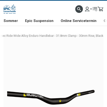
NHILL- & FREERIDE-SPEZIALIST
SCHWEIZER FIRMA
SHOP & SHOWROOM IN LENZE
Sommer
Epic Suspension
Online Servicetermin
O
gtec Ride Wide Alloy Enduro Handlebar - 31.8mm Clamp - 30mm Rise, Black