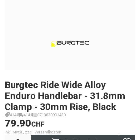
Burgtec
Ride Wide Alloy
Enduro Handlebar - 31.8mm
Clamp - 30mm Rise, Black
4141
4141
0713830991430
79.90
CHF
inkl. MwSt., zzgl. Versandkosten