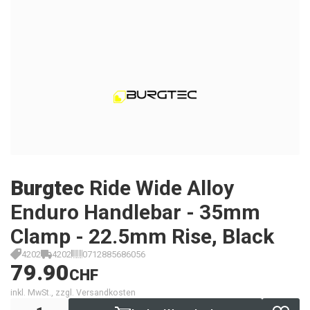
Burgtec
Ride Wide Alloy
Enduro Handlebar - 35mm
Clamp - 22.5mm Rise, Black
4202
4202
0712885686056
79.90
CHF
inkl. MwSt., zzgl. Versandkosten