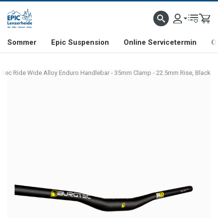
NHILL- & FREERIDE-SPEZIALIST
SCHWEIZER FIRMA
SHOP & SHOWROOM IN LENZE
Sommer
Epic Suspension
Online Servicetermin
O
gtec Ride Wide Alloy Enduro Handlebar - 35mm Clamp - 22.5mm Rise, Black