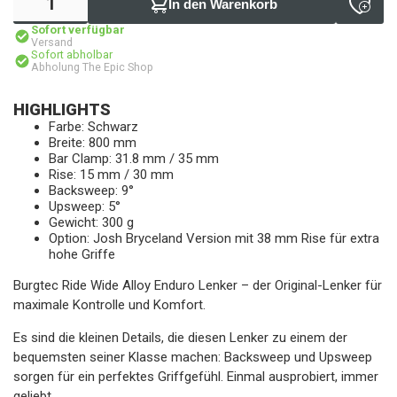
In den Warenkorb
Sofort verfügbar
Versand
Sofort abholbar
Abholung The Epic Shop
HIGHLIGHTS
Farbe: Schwarz
Breite: 800 mm
Bar Clamp: 31.8 mm / 35 mm
Rise: 15 mm / 30 mm
Backsweep: 9°
Upsweep: 5°
Gewicht: 300 g
Option: Josh Bryceland Version mit 38 mm Rise für extra
hohe Griffe
Burgtec Ride Wide Alloy Enduro Lenker – der Original-Lenker für
maximale Kontrolle und Komfort.
Es sind die kleinen Details, die diesen Lenker zu einem der
bequemsten seiner Klasse machen: Backsweep und Upsweep
sorgen für ein perfektes Griffgefühl. Einmal ausprobiert, immer
geliebt.