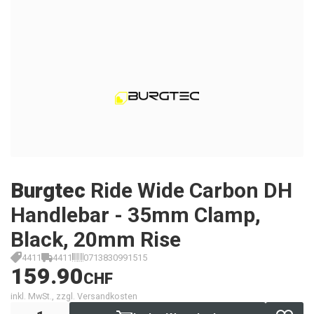
Burgtec
Ride Wide Carbon DH
Handlebar - 35mm Clamp,
Black, 20mm Rise
4411
4411
0713830991515
159.90
CHF
inkl. MwSt., zzgl. Versandkosten