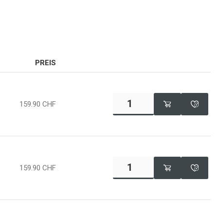
PREIS
159.90
CHF
159.90
CHF