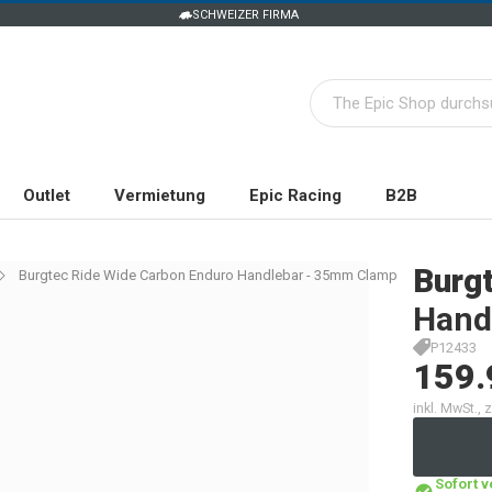
SCHWEIZER FIRMA
Outlet
Vermietung
Epic Racing
B2B
Burg
Burgtec Ride Wide Carbon Enduro Handlebar - 35mm Clamp
Hand
P12433
159.
inkl. MwSt.,
Sofort 