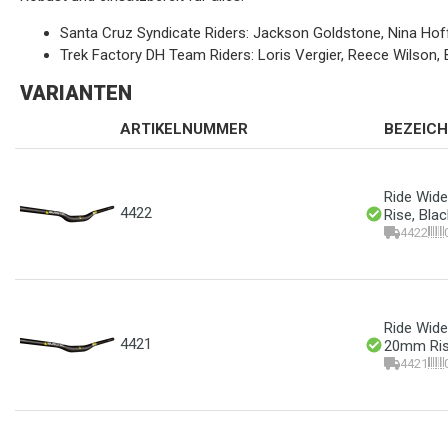
Santa Cruz Syndicate Riders: Jackson Goldstone, Nina Hof
Trek Factory DH Team Riders: Loris Vergier, Reece Wilson,
VARIANTEN
ARTIKELNUMMER
BEZEIC
Ride Wid
4422
Rise, Blac
4422
Ride Wide
4421
20mm Ri
4421