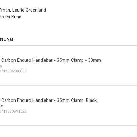
fman, Laurie Greenland
 Bodhi Kuhn
HNUNG
e Carbon Enduro Handlebar - 35mm Clamp - 30mm
k
0712885686087
 Carbon Enduro Handlebar - 35mm Clamp, Black,
se
0713830991522