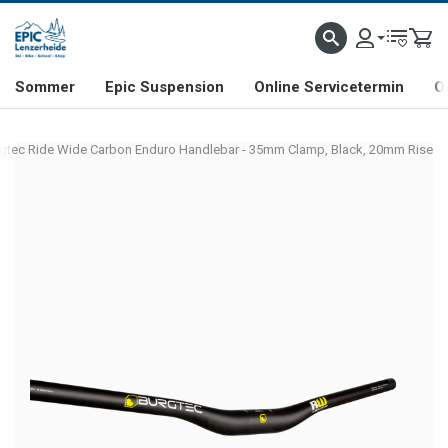
NHILL- & FREERIDE-SPEZIALIST
SCHWEIZER FIRMA
SHOP & SHOWROOM IN LENZE
Sommer
Epic Suspension
Online Servicetermin
O
gtec Ride Wide Carbon Enduro Handlebar - 35mm Clamp, Black, 20mm Rise