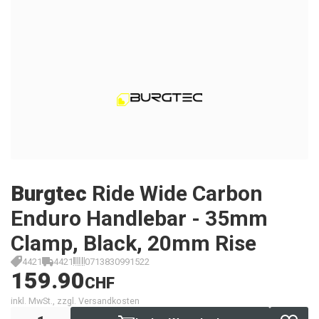
Burgtec
Ride Wide Carbon
Enduro Handlebar - 35mm
Clamp, Black, 20mm Rise
4421
4421
0713830991522
159.90
CHF
inkl. MwSt., zzgl. Versandkosten