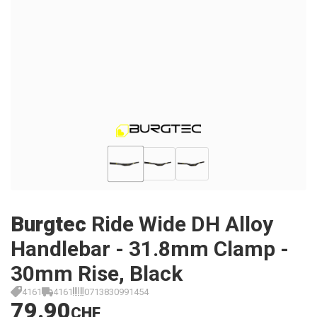
Burgtec
Ride Wide DH Alloy
Handlebar - 31.8mm Clamp -
30mm Rise, Black
4161
4161
0713830991454
79.90
CHF