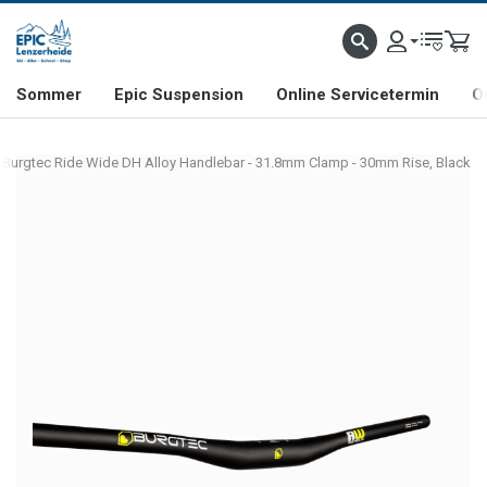
NHILL- & FREERIDE-SPEZIALIST
SCHWEIZER FIRMA
SHOP & SHOWROOM IN LENZE
Sommer
Epic Suspension
Online Servicetermin
O
Burgtec Ride Wide DH Alloy Handlebar - 31.8mm Clamp - 30mm Rise, Black