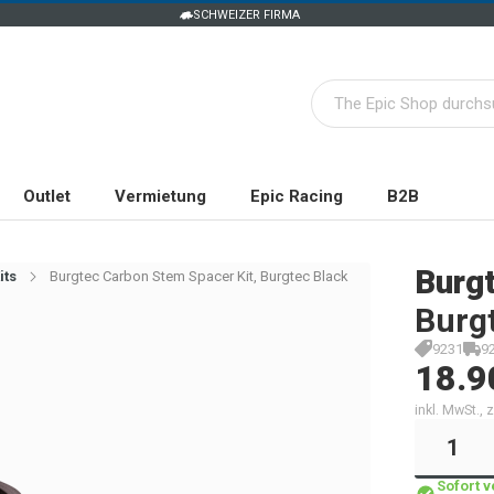
SCHWEIZER FIRMA
Outlet
Vermietung
Epic Racing
B2B
Burg
its
Burgtec Carbon Stem Spacer Kit, Burgtec Black
Burg
9231
9
18.9
inkl. MwSt.,
Sofort 