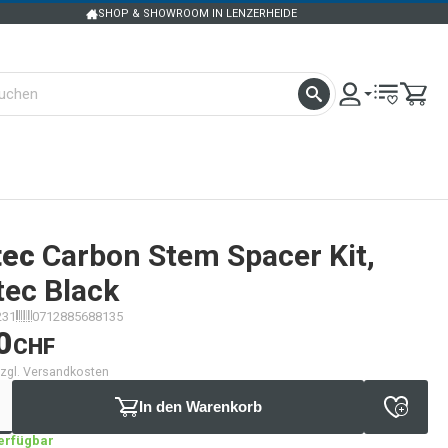
SHOP & SHOWROOM IN LENZERHEIDE
tec
Carbon Stem Spacer Kit,
tec Black
231
0712885688135
0
CHF
 zzgl. Versandkosten
In den Warenkorb
verfügbar